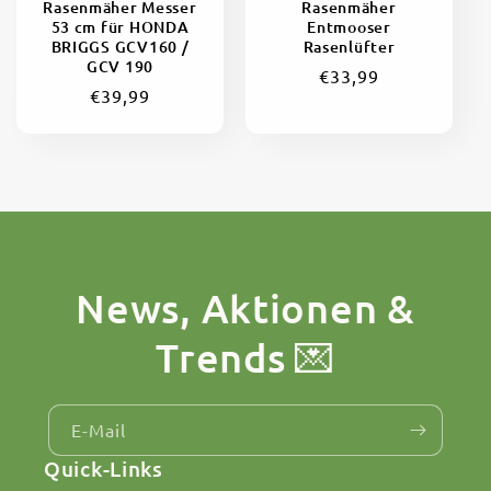
Rasenmäher Messer
Rasenmäher
53 cm für HONDA
Entmooser
BRIGGS GCV160 /
Rasenlüfter
GCV 190
Normaler
€33,99
Normaler
€39,99
Preis
Preis
News, Aktionen &
Trends 💌
E-Mail
Quick-Links