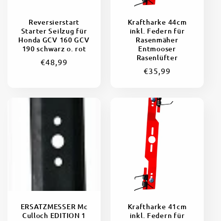
r
Reversierstart
Kraftharke 44cm
i
Starter Seilzug für
inkl. Federn für
Honda GCV 160 GCV
Rasenmäher
e
190 schwarz o. rot
Entmooser
Rasenlüfter
Normaler
€48,99
:
Normaler
€35,99
Preis
Preis
ERSATZMESSER Mc
Kraftharke 41cm
Culloch EDITION 1
inkl. Federn für